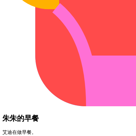
朱朱的​早餐
艾迪​在做​早餐。