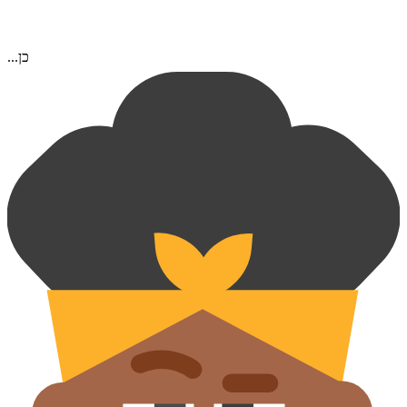
...כן