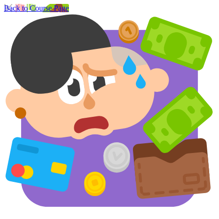
Back to Course Page