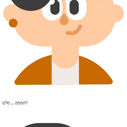
המממ..., סלט?