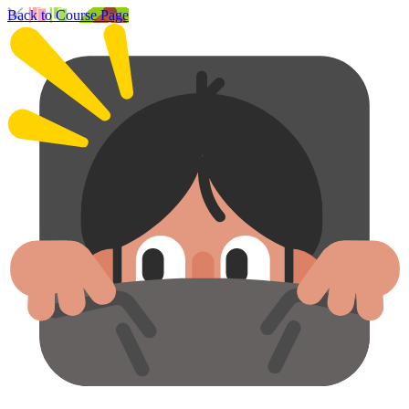
Back to Course Page