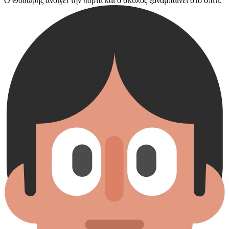
Ο Θοδωρής ανοίγει την πόρτα και ο σκύλος ξαναμπαίνει στο σπίτι.