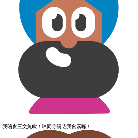
我​唔食​三文魚​㗎！​咪​同​你​講咗​我​食素​囉！