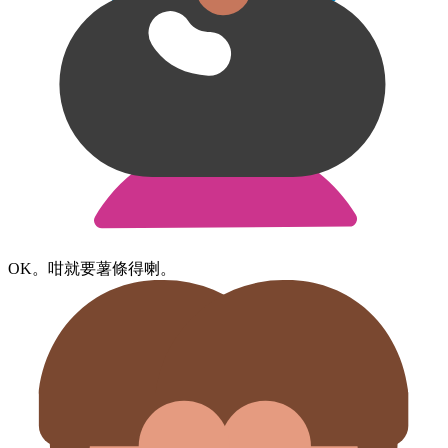
OK。​咁​就​要​薯條​得喇。