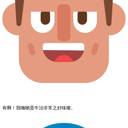
有啊！​我哋​啲​蛋牛治​非常之​好味​㗎。