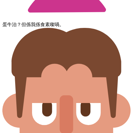
蛋牛治？​但係​我​係​食素​㗎喎。