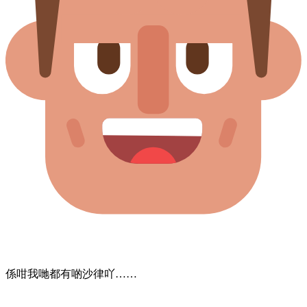
係咁​我哋​都​有​啲​沙律​吖……