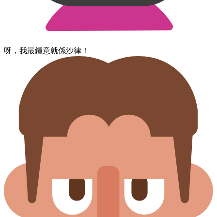
呀，​我​最​鍾意​就​係​沙律！