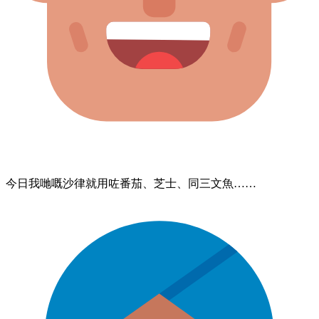
今日​我哋嘅​沙律​就​用咗​番茄、​芝士、​同​三文魚……