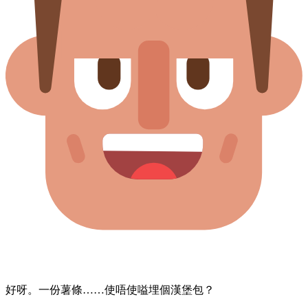
好呀。​一​份​薯條……​使唔使​嗌埋​個​漢堡包？