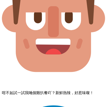
咁​不如​試一試​我哋​個​雞扒餐​吖？​新鮮​熱辣，​好​惹味​㗎！