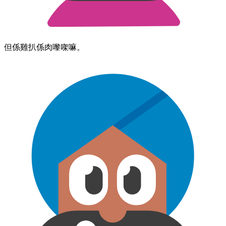
但係​雞扒​係​肉​嚟​㗎嘛。