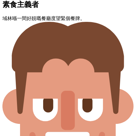
素食主義者
域林​喺​一​間​好​靚​嘅​餐廳​度​望緊​個​餐牌。