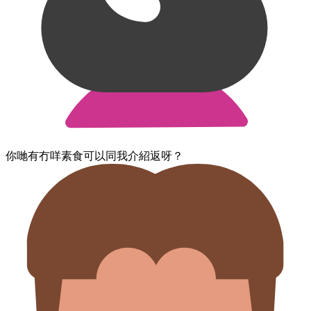
你哋​有冇​咩​素食​可以​同我​介紹返​呀？