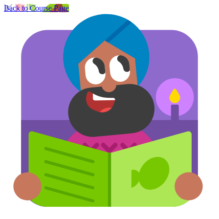
Back to Course Page