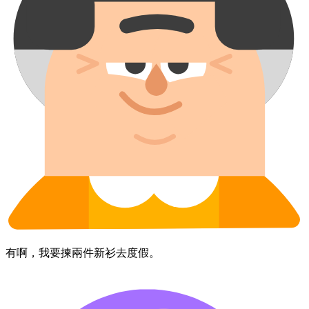
有啊，​我​要​揀​兩​件​新​衫​去​度假。