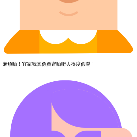
麻煩晒！​宜家​我​真係​買齊晒​嘢​去得​度假​嘞！