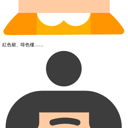
紅色​裙、​啡色​褸……