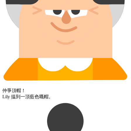
仲​爭​頂​帽！
Lily ​揾到​一​頂​藍色​嘅​帽。