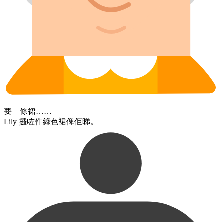
要​一​條​裙……
Lily ​攞咗​件​綠色​裙​俾​佢​睇。