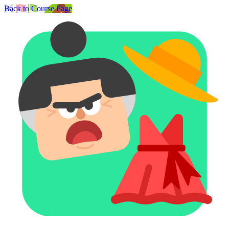
Back to Course Page