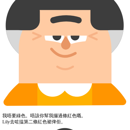
我​唔要​綠色。​唔該你​幫我​攞過​條​紅色嘅。
Lily​去咗​揾​第二​條​紅色​裙​俾佢。