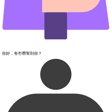
你好，​有冇嘢幫到你？