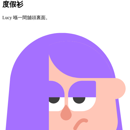
度假​衫
Lucy ​喺​一​間​舖頭​裏面。