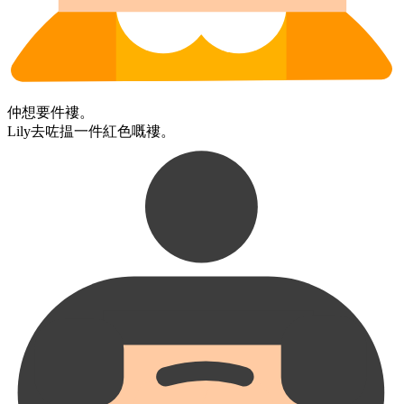
仲​想要​件​褸。
Lily​去咗​揾​一​件​紅色​嘅​褸。