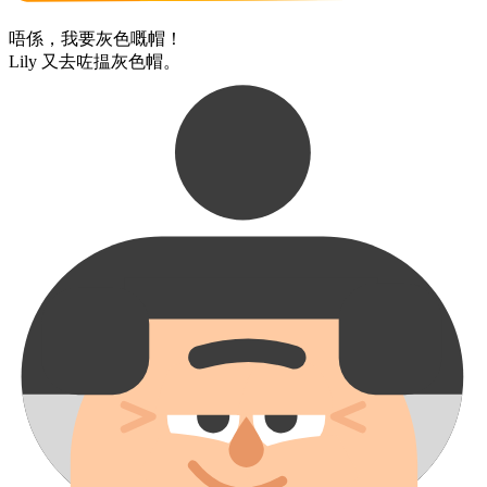
唔係，​我​要​灰色​嘅​帽！
Lily ​又​去咗​揾​灰色​帽。