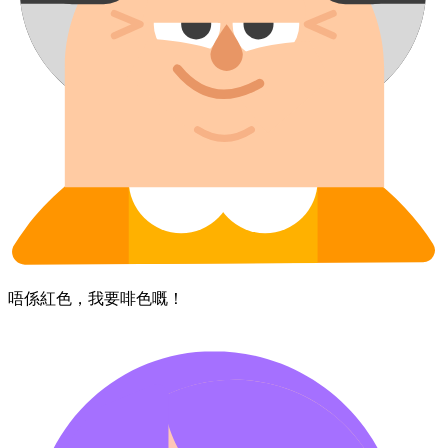
唔係​紅色，​我​要​啡色嘅！