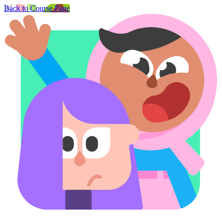
Back to Course Page