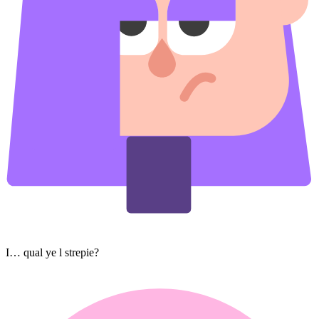
I… qual ye l strepie?