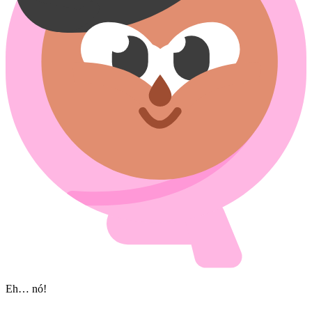
Eh… nó!