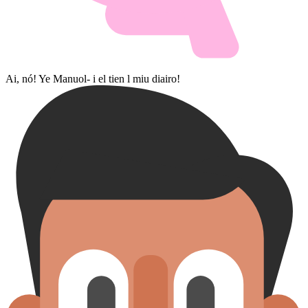
Ai, nó! Ye Manuol- i el tien l miu diairo!