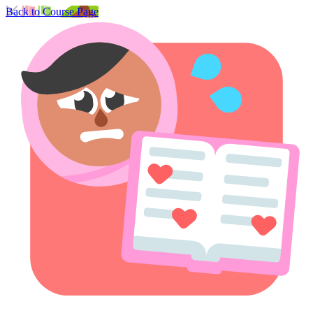
Back to Course Page