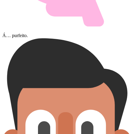
Á… purfeito.