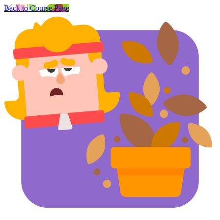
Back to Course Page