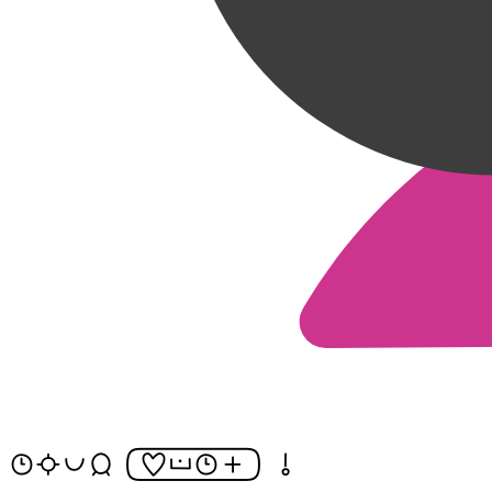
tenpo suno pona jan [pilin insa tenpo en] o