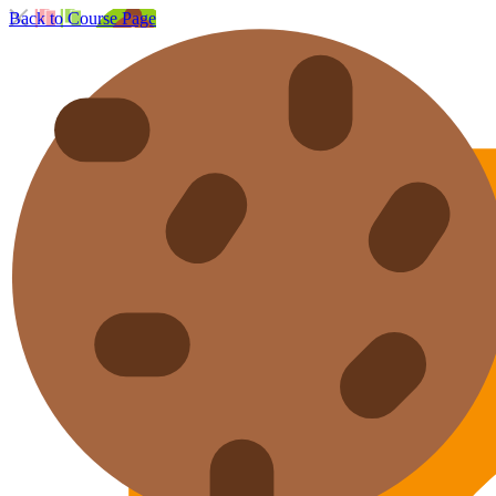
Back to Course Page