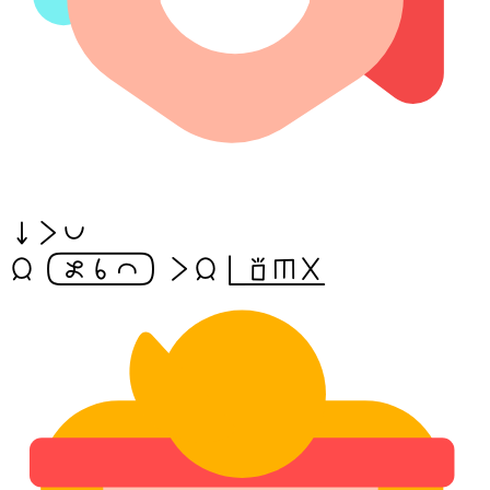
ni li pona!
jan[esunsinaike] li jan pi(sona sijelo ala)