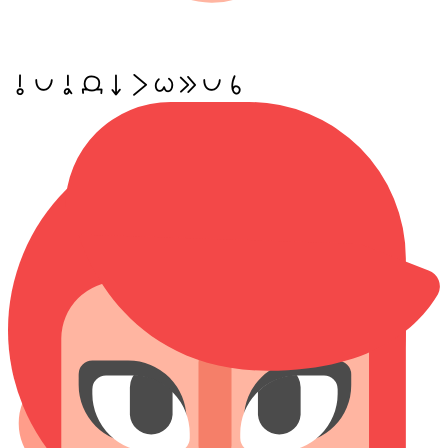
o pona a mije ni li wile e pona sina!