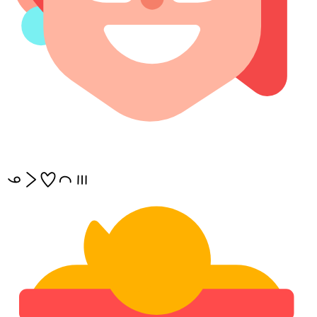
ona li pilin ike mute!