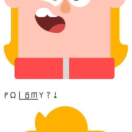
mi jan pi(sona sijelo) anu seme a