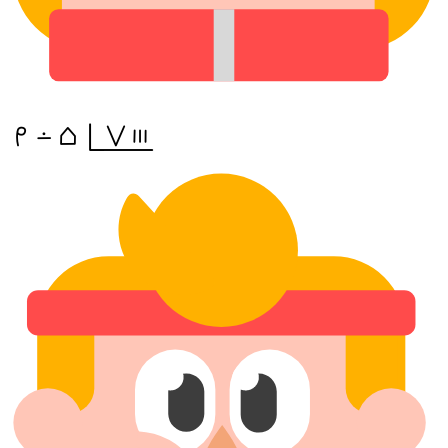
mi lon tomo pi(suli mute)