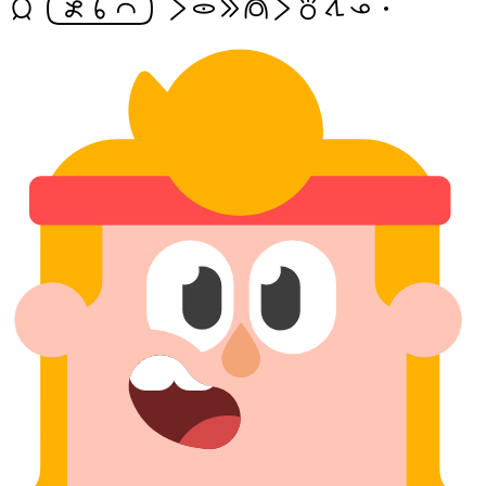
jan[esunsinaike] li lukin e meli li toki tawa ona.