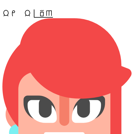
jan mi, jan pi(sona sijelo)