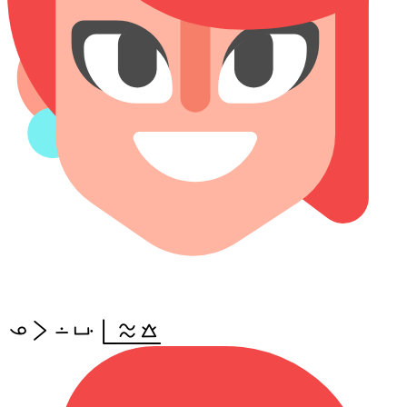
ona li lon poka pi(telo walo)