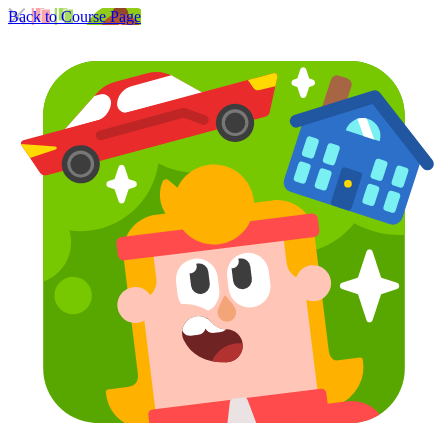
Back to Course Page