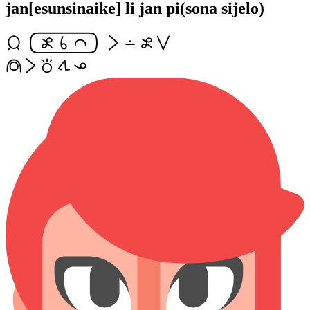
jan[esunsinaike] li jan pi(sona sijelo)
jan[esunsinaike] li lon esun suli
meli li toki tawa ona