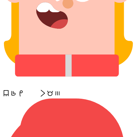
len noka mi,, li mani mute