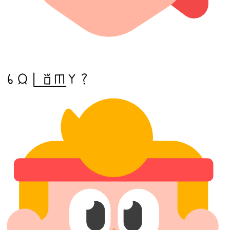
sina jan pi(sona sijelo) anu seme