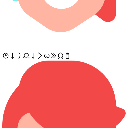
tenpo ni la mije ni li wile e jan sona!