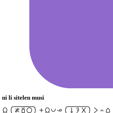
ni li sitelen musi
jan [esunsonaijo] en jan pona ona [okuteala] li lon tomo pi(sit