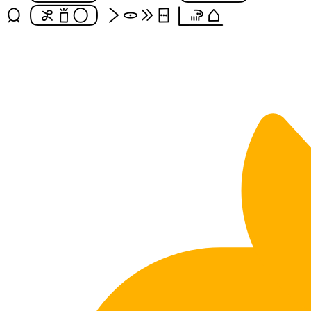
jan [esunsonaijo] li lukin e sitelen pi(soweli tomo)