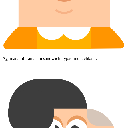
Ay, manam! Tantatam sándwich⁠niy⁠paq munachkani.