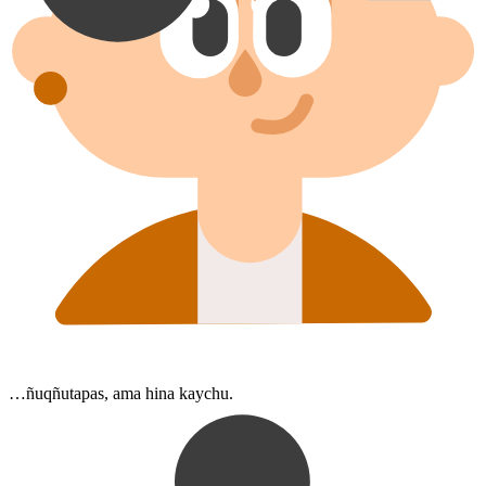
…ñuqñutapas, ama hina kaychu.