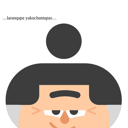
…laranqa⁠pa yakucha⁠n⁠ta⁠pas…