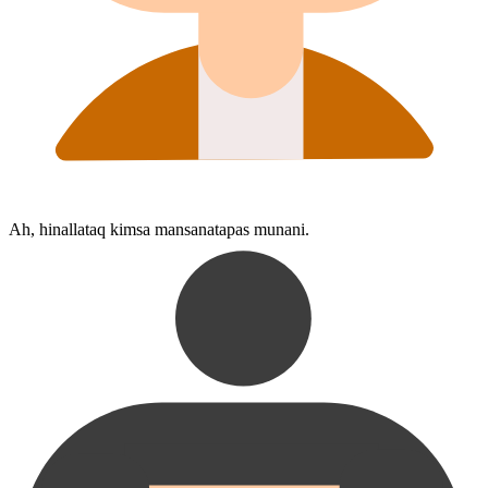
Ah, hinallataq kimsa mansana⁠ta⁠pas munani.