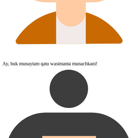
Ay, huk munaytam qatu wasi⁠manta munachkani!