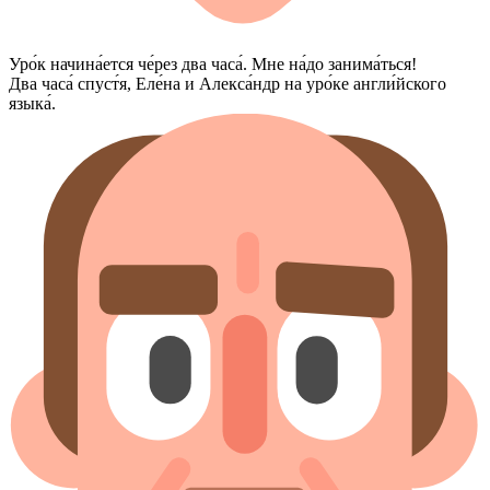
Уро́к начина́ется че́рез два часа́. Мне на́до занима́ться!
Два часа́ спуст́я, Еле́на и Алекса́ндр на уро́ке англи́йского
языка́.