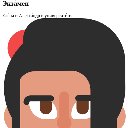
Экза́мен
Еле́на и Алекса́ндр в университе́те.