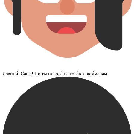
Извини́, С́аша! Но ты никода́ не гото́в к экза́менам.