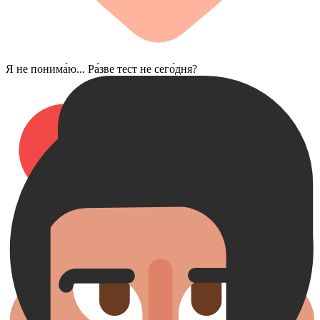
Я не понима́ю... Ра́зве тест не сего́дня?