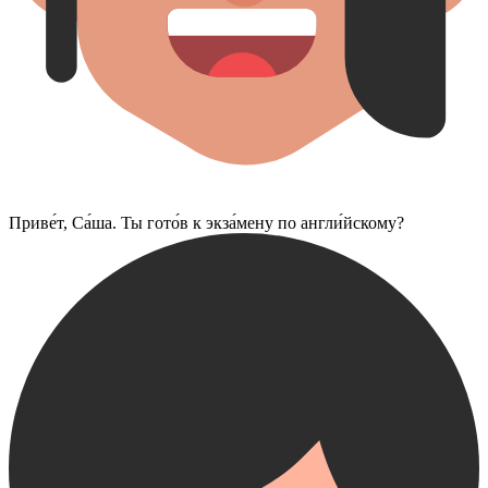
Приве́т, Са́ша. Ты гото́в к экза́мену по англи́йскому?