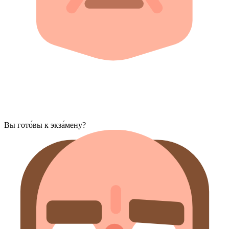
Вы гото́вы к экза́мену?