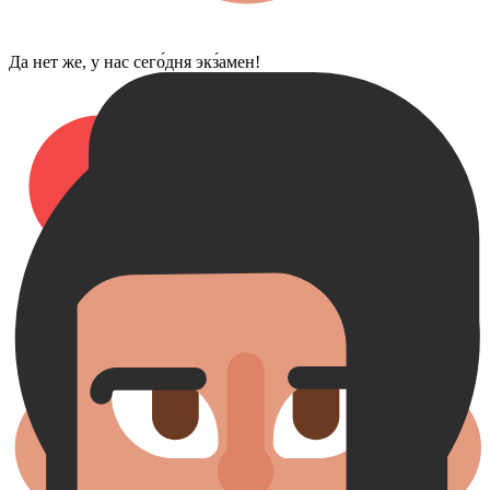
Да нет же, у нас сего́дня экз́амен!