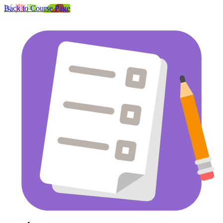
Back to Course Page