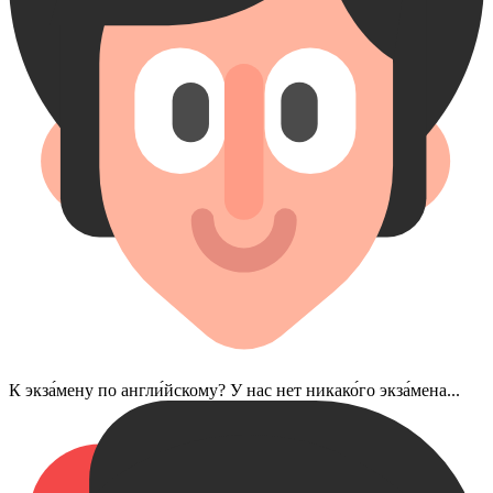
К экза́мену по англи́йскому? У нас нет никако́го экза́мена...