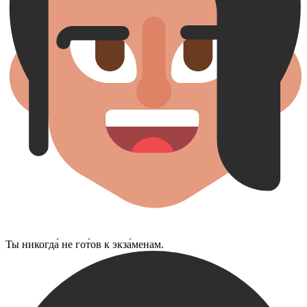
Ты никогда́ не гот́ов к экза́менам.