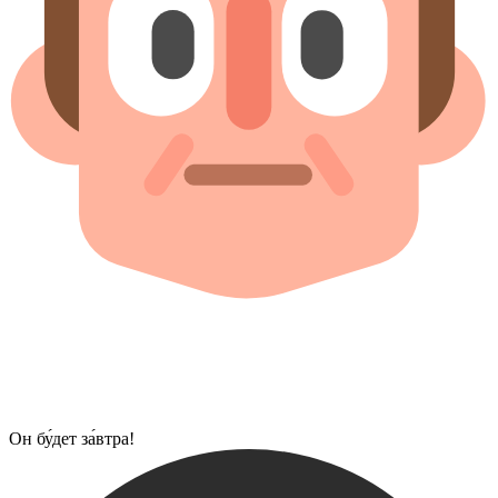
Он бу́дет за́втра!