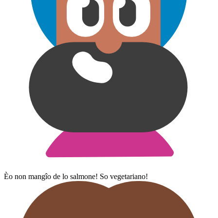
Èo non mangîo de lo salmone! So vegetariano!