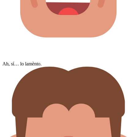
Ah, sí… lo lamènto.