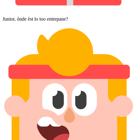
Junior, ónde èst lo too entrepane?