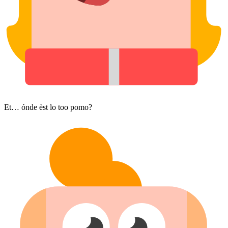
Et… ónde èst lo too pomo?