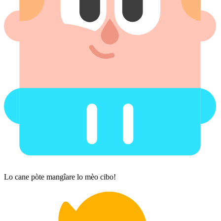
Lo cane pòte mangîare lo mèo cibo!