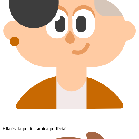
Ella èst la pettitta amica perfècta!