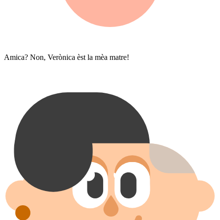
Amica? Non, Verònica èst la mèa matre!