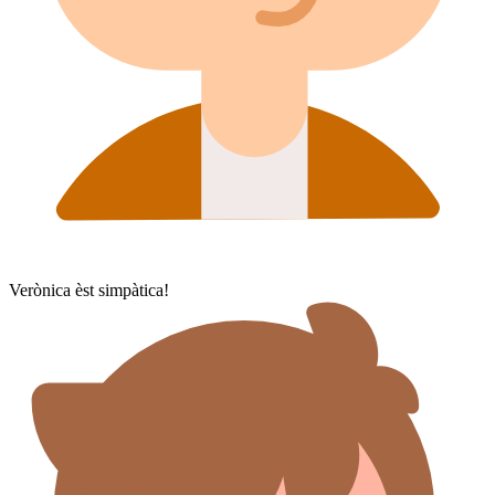
Verònica èst simpàtica!