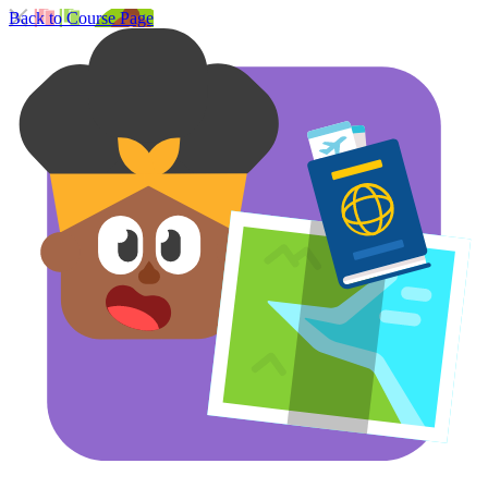
Back to Course Page