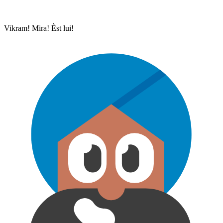
Vikram! Mira! Èst lui!