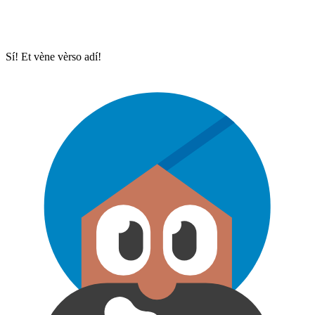
Sí! Et vène vèrso adí!