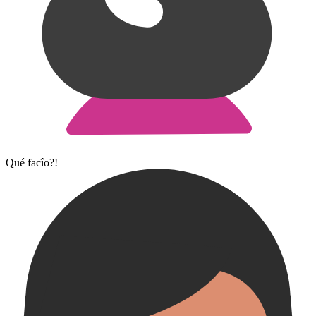
Qué facîo?!