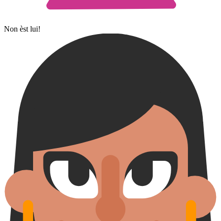
Non èst lui!