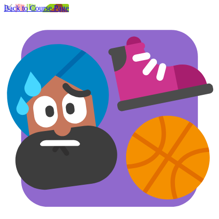
Back to Course Page