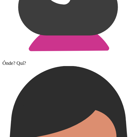
Ónde? Quí?