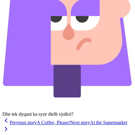
Dhe tek dyqani ka syze dielli vjollcë?
Previous story
A Coffee, Please!
Next story
At the Supermarket