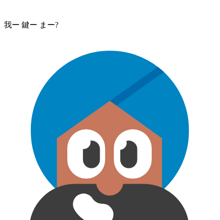
我ー 鍵⁠ー まー?