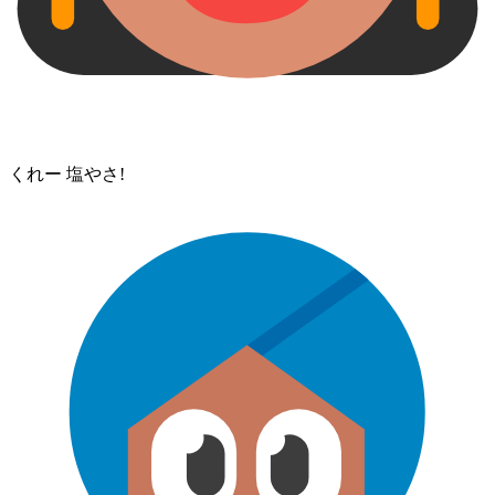
くれー 塩⁠やさ!