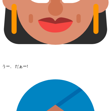
うー、 だぁー!