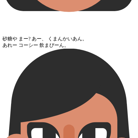
砂糖⁠や まー? あー、 くまんかい⁠あん。
あれー コーシー 飲まびーん。