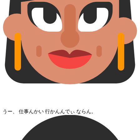
うー、 仕事⁠んかい 行かん⁠んでぃ ならん。