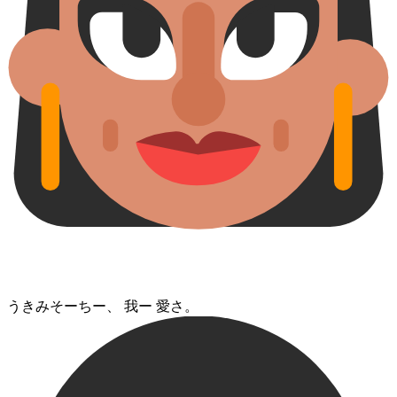
うきみそーちー、 我ー 愛さ。