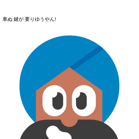
車⁠ぬ 鍵が 要りゆう⁠やん!