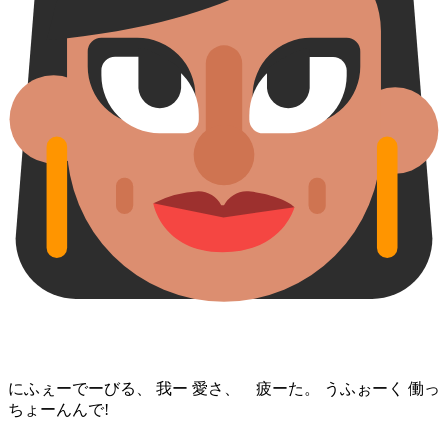
にふぇーでーびる、 我ー 愛さ、 疲ーた。 うふぉーく 働っ
ちょーん⁠んで!