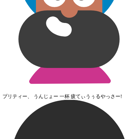
プリティー、 うんじょー 一杯 疲てぃ⁠うぅるやっさー!