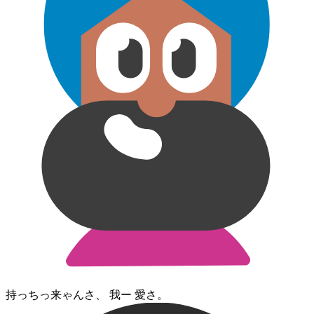
持っち⁠っ来ゃん⁠さ、 我ー 愛さ。