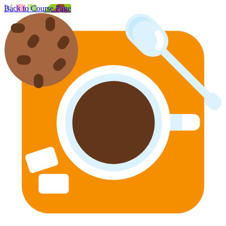
Back to Course Page