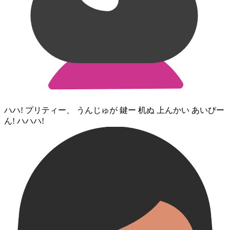
ハ⁠ハ! プリティー、 うんじゅ⁠が 鍵⁠ー 机⁠ぬ 上⁠んかい あいびー
ん! ハ⁠ハ⁠ハ!