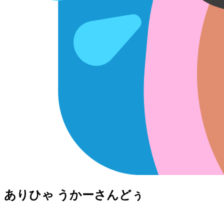
ありひゃ うかーさん⁠どぅ