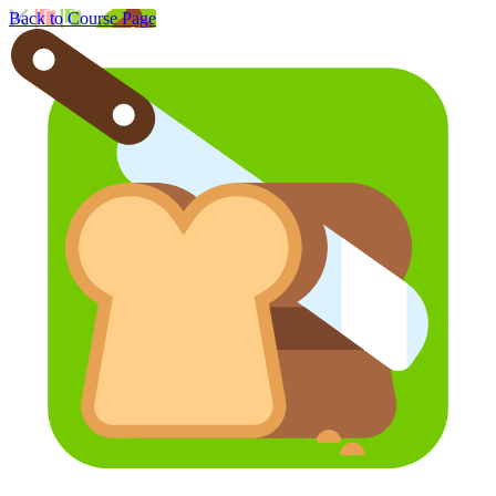
Back to Course Page