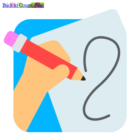
Back to Course Page