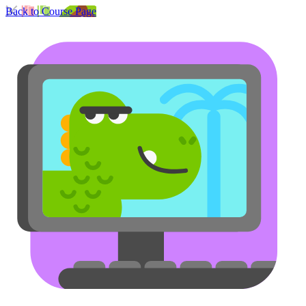
Back to Course Page