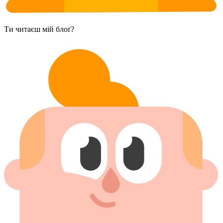
Ти читаєш мій блоґ?