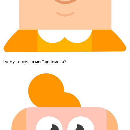
І чому ти хочеш моєї допомоги?