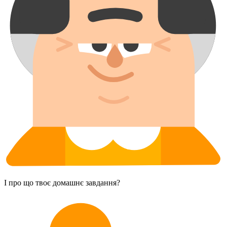
І про що твоє домашнє завдання?