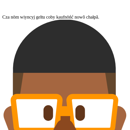
Cza nōm wiyncyj geltu coby kaufnōńć nowõ chałpã.