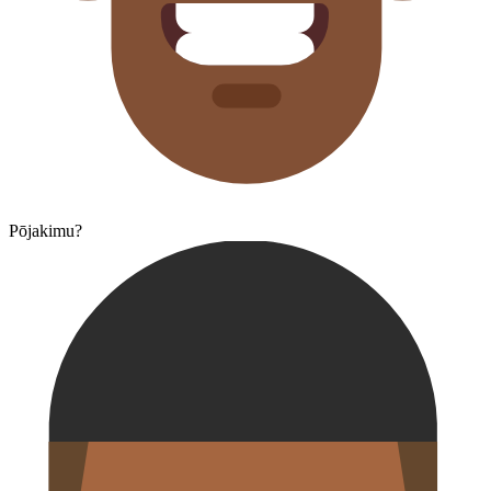
Pōjakimu?