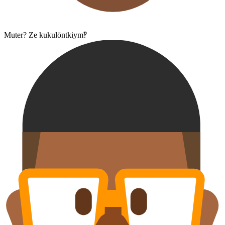
Muter? Ze kukulōntkiym‽