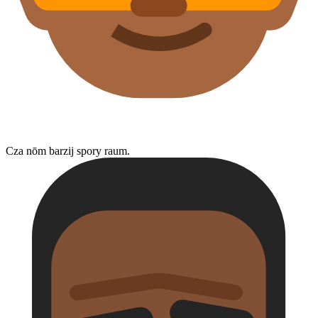
Cza nōm barzij spory raum.