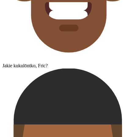
Jakie kukulōntko, Fric?