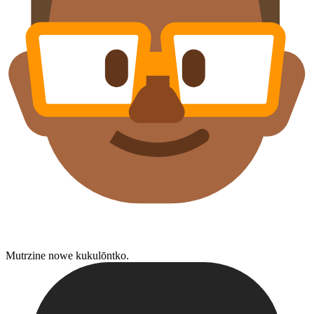
Mutrzine nowe kukulōntko.