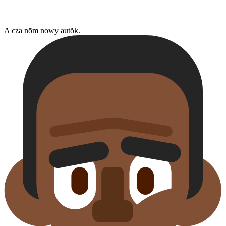
A cza nōm nowy autŏk.