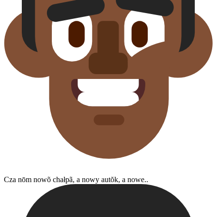
Cza nōm nowõ chałpã, a nowy autŏk, a nowe..