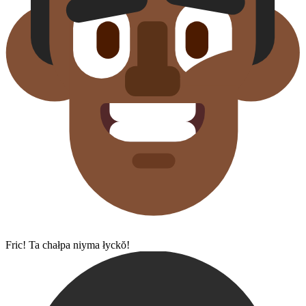
Fric! Ta chałpa niyma łyckŏ!