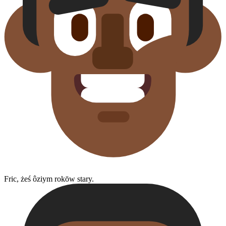
Fric, żeś ôziym rokōw stary.