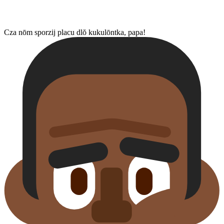
Cza nōm sporzij placu dlŏ kukulōntka, papa!