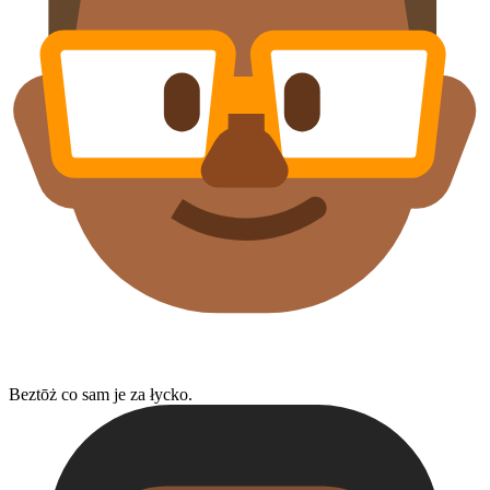
Beztōż co sam je za łycko.