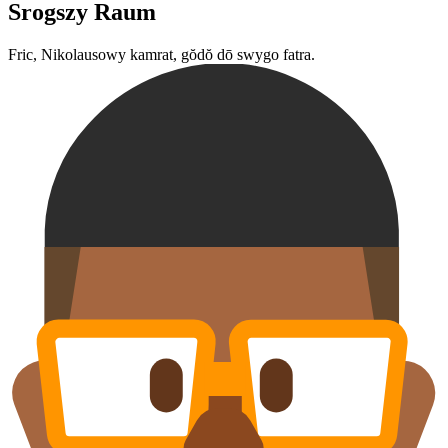
Srogszy Raum
Fric, Nikolausowy kamrat, gŏdŏ dō swygo fatra.