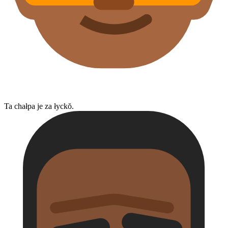
Ta chałpa je za łyckŏ.