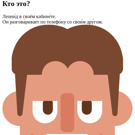
Кто это?
Леони́д в своём кабине́те.
Он разгова́ривает по телефо́ну со свои́м дру́гом.