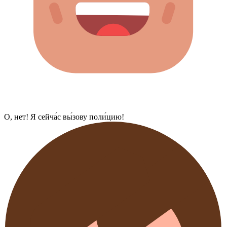
О, нет! Я сейча́с вы́зову поли́цию!