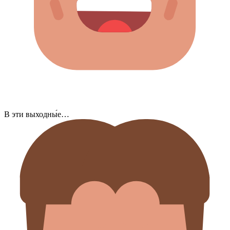
В эти выходны́е…