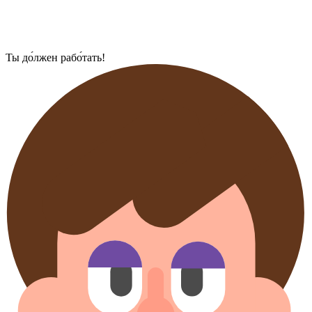
Ты до́лжен рабо́тать!