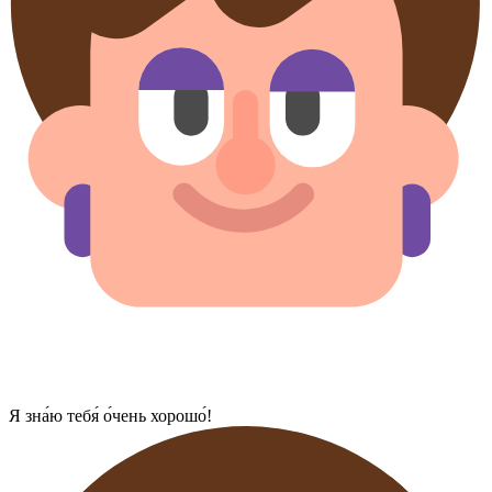
Я зна́ю тебя́ о́чень хорошо́!