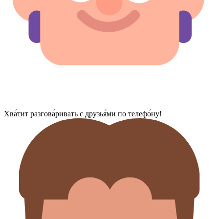
Хва́тит разгова́ривать с друзья́ми по телефо́ну!