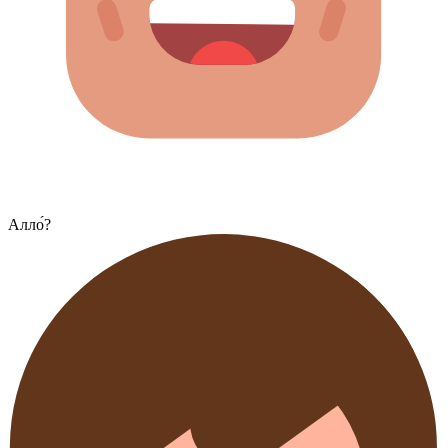
Алло́?