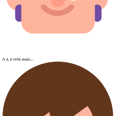
А я, я тебя́ зна́ю...