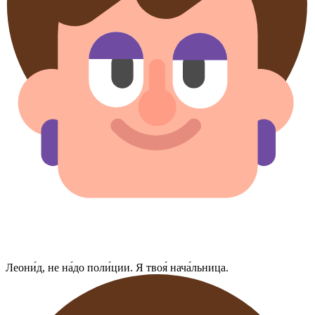
Леони́д, не на́до поли́ции. Я твоя́ нача́льница.