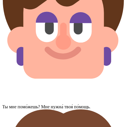
Ты мне помо́жешь? Мне нужна́ твоя́ по́мощь.