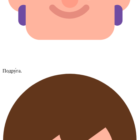
Подру́га.