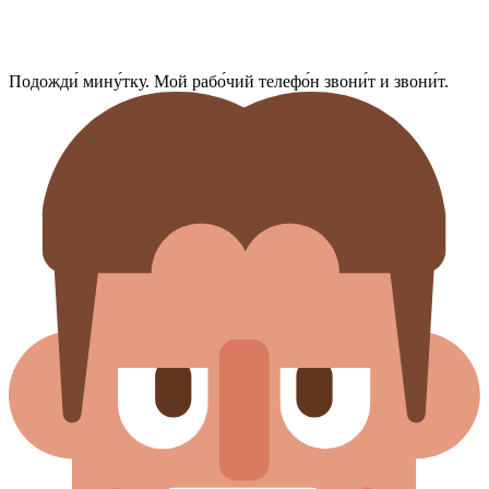
Подожди́ мину́тку. Мой рабо́чий телефо́н звони́т и звони́т.