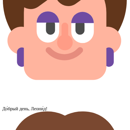
До́брый день, Леони̜́д!