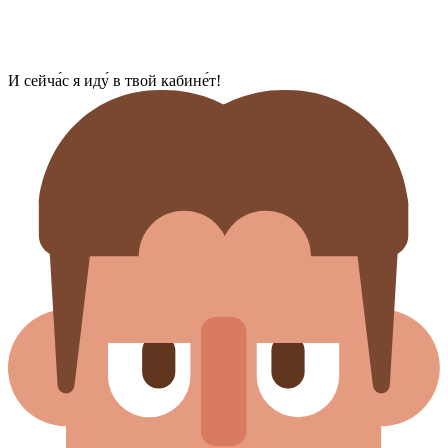
И сейча́с я иду́ в твой кабине́т!