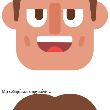
Мы собира́емся с друзья́ми…