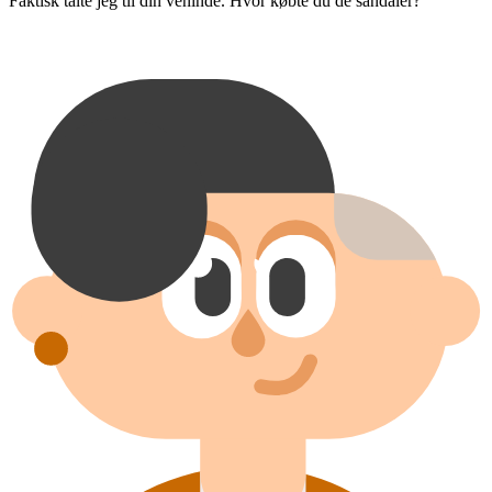
Faktisk talte jeg til din veninde. Hvor købte du dé sandaler?