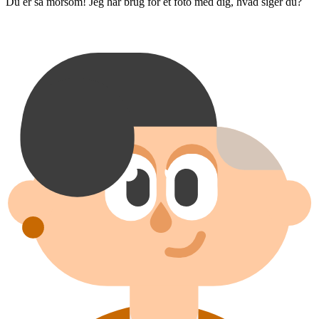
Du er så morsom! Jeg har brug for et foto med dig, hvad siger du?