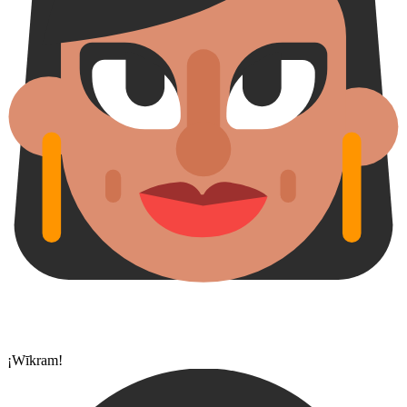
¡Wīkram!