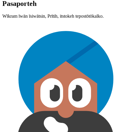
Pasaporteh
Wīkram īwān īsiwātsin, Prītih, itstokeh tepostōtōkalko.