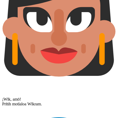
¡Wīk, amō!
Prītih motlaloa Wīkram.