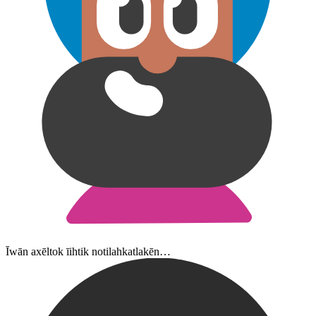
Īwān axēltok īihtik notilahkatlakēn…