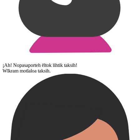
¡Ah! Nopasaporteh ēltok īihtik taksih!
Wīkram motlaloa taksih.