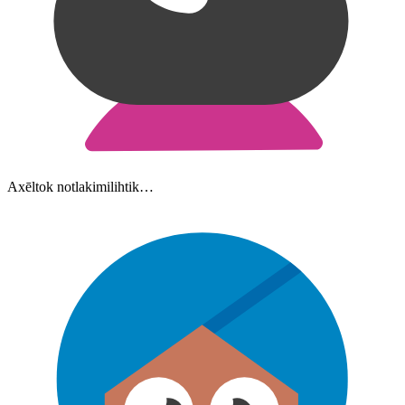
Axēltok notlakimilihtik…