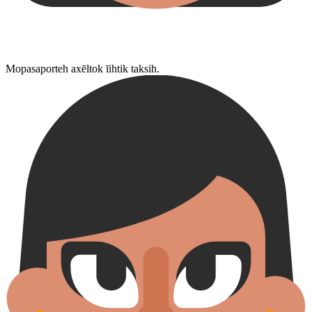
Mopasaporteh axēltok īihtik taksih.