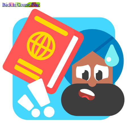
Back to Course Page