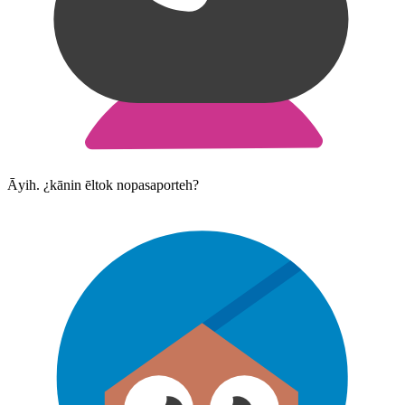
Āyih. ¿kānin ēltok nopasaporteh?