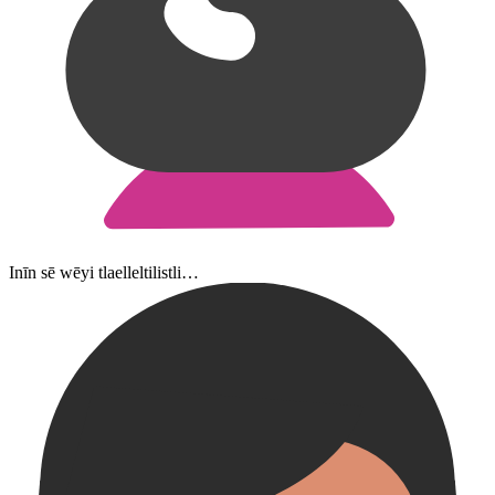
Inīn sē wēyi tlaelleltilistli…