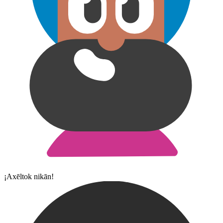
¡Axēltok nikān!