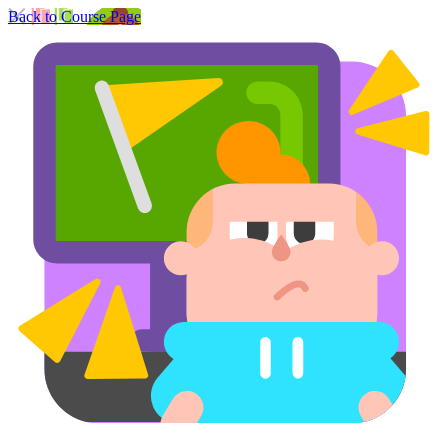
Back to Course Page