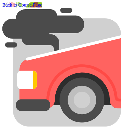
Back to Course Page