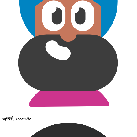
ఇదిగో, బంగారం.