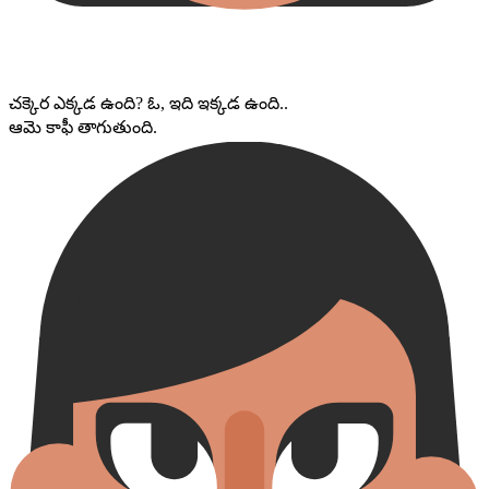
చక్కెర ఎక్కడ ఉంది? ఓ, ఇది ఇక్కడ ఉంది..
ఆమె కాఫీ తాగుతుంది.