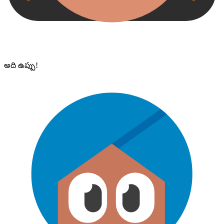
అది ఉప్పు!