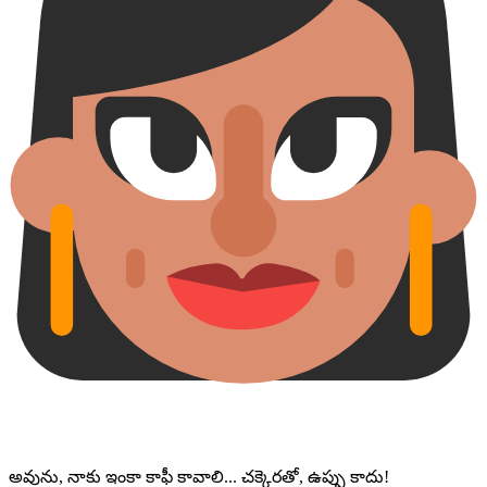
అవును, నాకు ఇంకా కాఫీ కావాలి... చక్కెరతో, ఉప్పు కాదు!