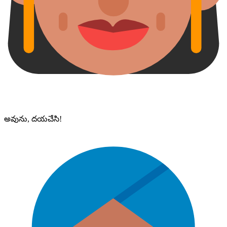
అవును, దయచేసి!