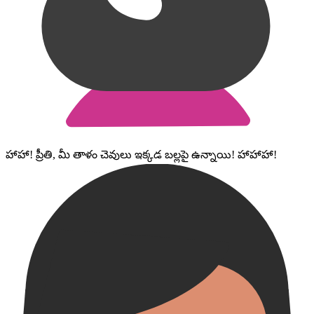
హాహా! ప్రీతి, మీ తాళం చెవులు ఇక్కడ బల్లపై ఉన్నాయి! హాహాహా!