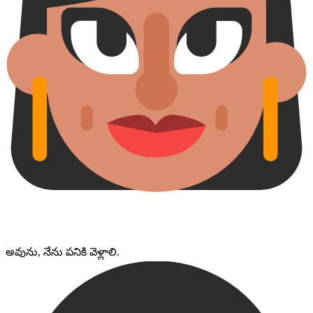
అవును, నేను పనికి వెళ్లాలి.