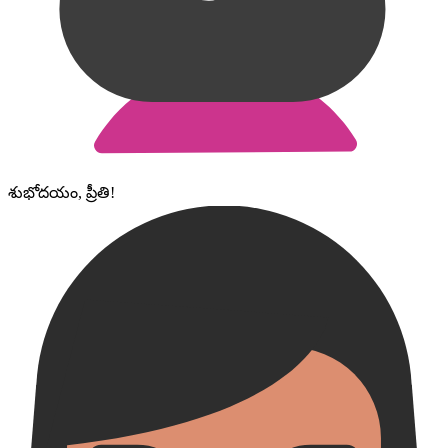
శుభోదయం, ప్రీతి!