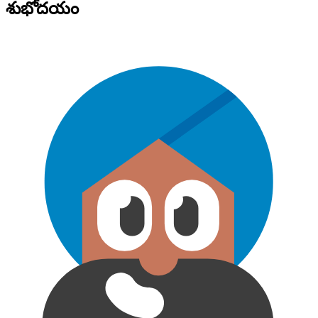
శుభోదయం