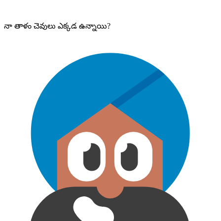
నా తాళం చెవులు ఎక్కడ ఉన్నాయి?