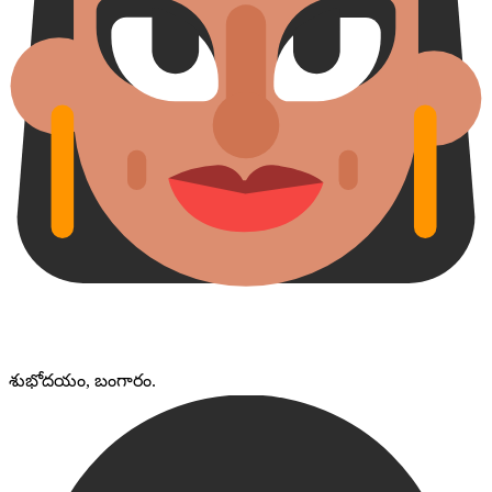
శుభోదయం, బంగారం.