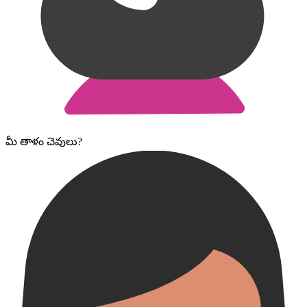
మీ తాళం చెవులు?