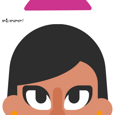
కాఫీ కావాలా?