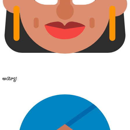
అయ్యో!