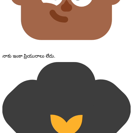
నాకు ఇంకా ప్రియురాలు లేదు.