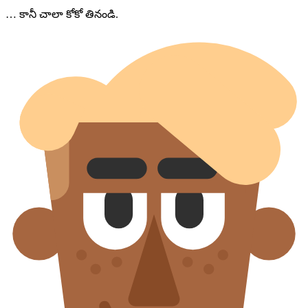
… కానీ చాలా కోకో తినండి.