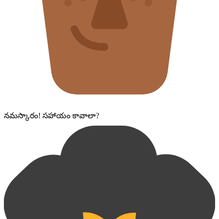
నమస్కారం! సహాయం కావాలా?