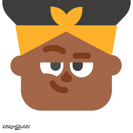
పరిపూర్ణమైనది!