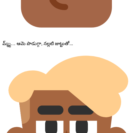
మ్మ్మ్… ఆమె పొడుగ్గా, నల్లటి జుట్టుతో...