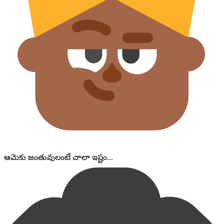
ఆమెకు జంతువులంటే చాలా ఇష్టం...