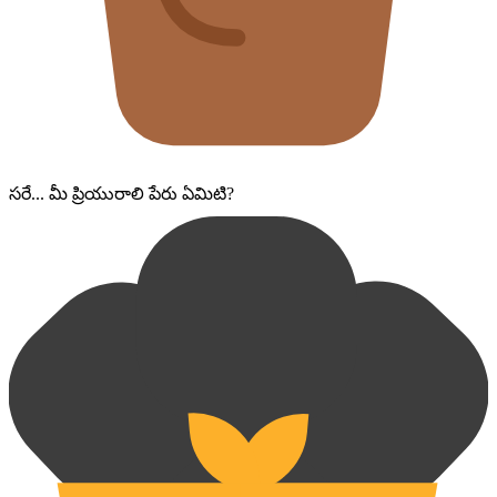
సరే... మీ ప్రియురాలి పేరు ఏమిటి?