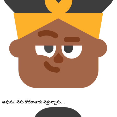
అవును! నేను కోల్‌కాతాకు వెళ్తున్నాను…