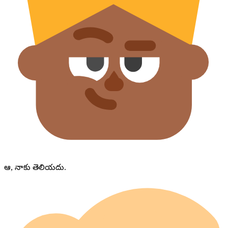
ఆ, నాకు తెలియదు.