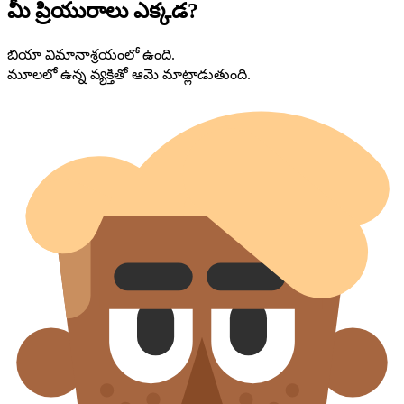
మీ ప్రియురాలు ఎక్కడ?
బియా విమానాశ్రయంలో ఉంది.
మూలలో ఉన్న వ్యక్తితో ఆమె మాట్లాడుతుంది.