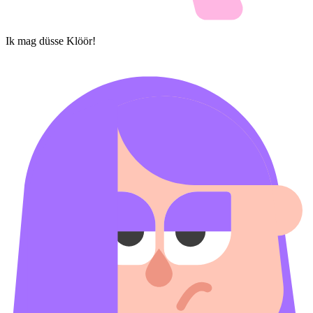
Ik mag düsse Klöör!