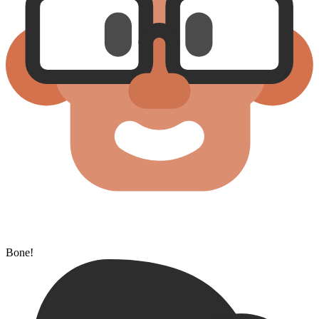
Bone!