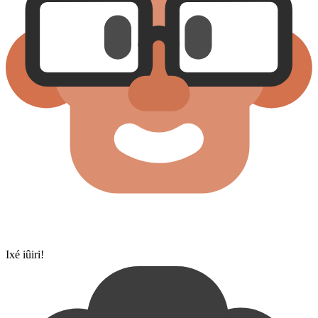
Ixé iûiri!