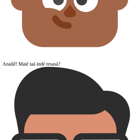
Anaûê! Maié taá indé resasá?