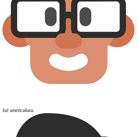
Ixé americaûara.