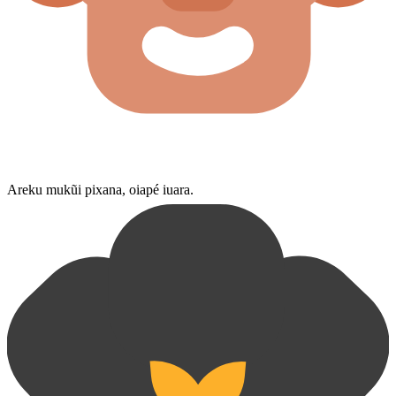
Areku mukũi pixana, oiapé iuara.