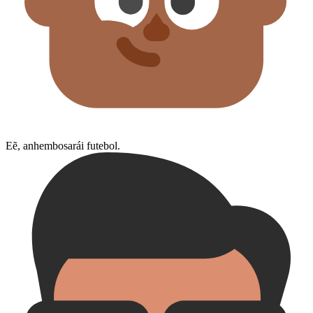
Eẽ, anhembosarái futebol.