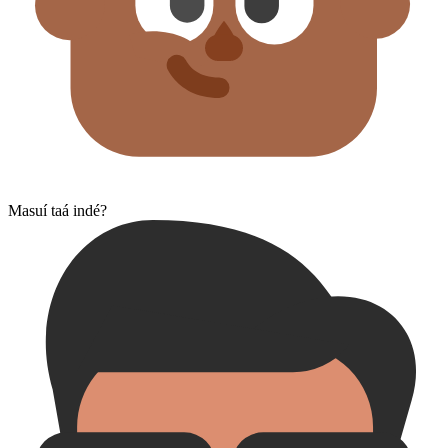
Masuí taá indé?