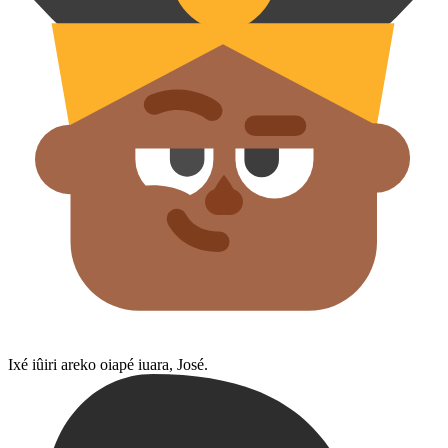
Ixé iûiri areko oiapé iuara, José.