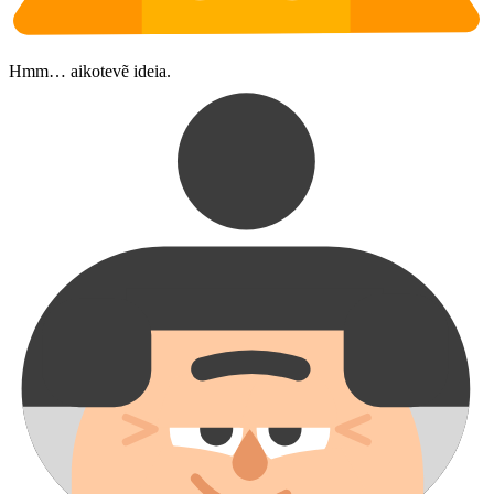
Hmm… aikotevẽ ideia.