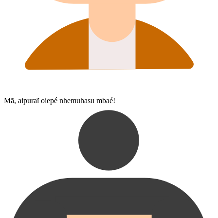
Mã, aipuraĩ oiepé nhemuhasu mbaé!