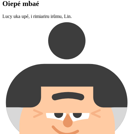
Oiepé mbaé
Lucy uka upé, i rimiariru irũmu, Lin.