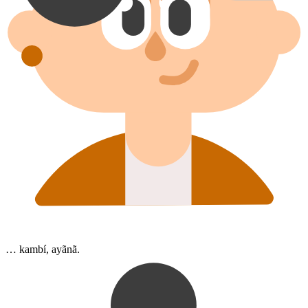
… kambí, ayãnã.