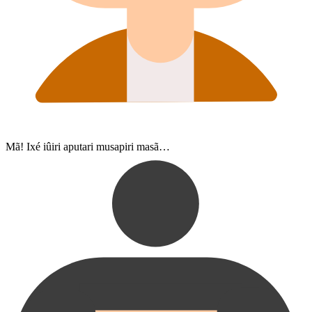
Mã! Ixé iûiri aputari musapiri masã…