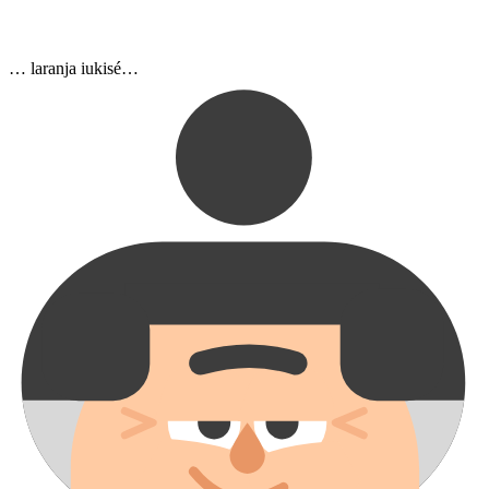
… laranja iukisé…