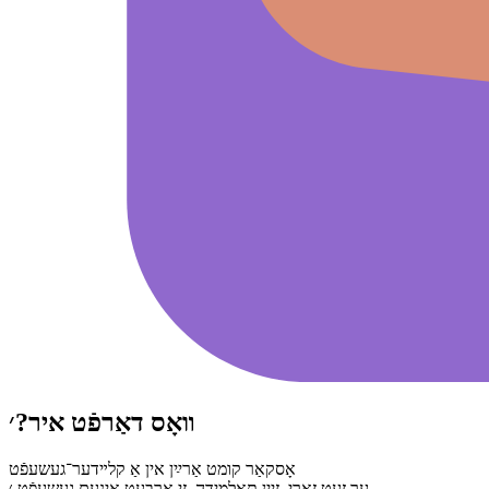
װאָס דאַרפֿט איר?׳
אָסקאַר קומט אַרײַן אין אַ קלײדער־געשעפֿט
ער זעט זאַרי, זײַן תּאַלמידה. זי אַרבעט אינעם געשעפֿט.׳