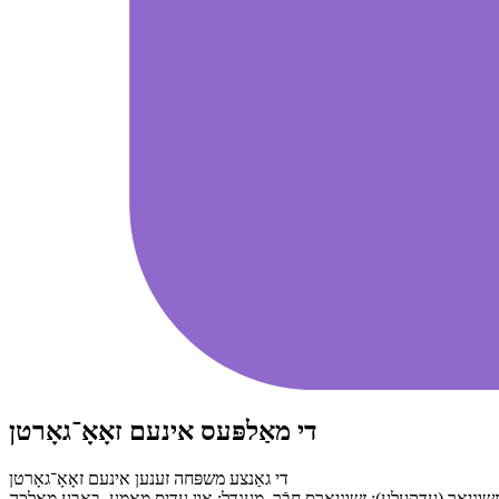
די מאַלפּעס אינעם זאָאָ־גאָרטן
די גאַנצע משפּחה זענען אינעם זאָאָ־⁠גאָרטן
, זשוניאָר (עדקעלע); זשוניאָרס חבֿר, מענדל; און עדיס מאַמע, באָבע מאַלכּה