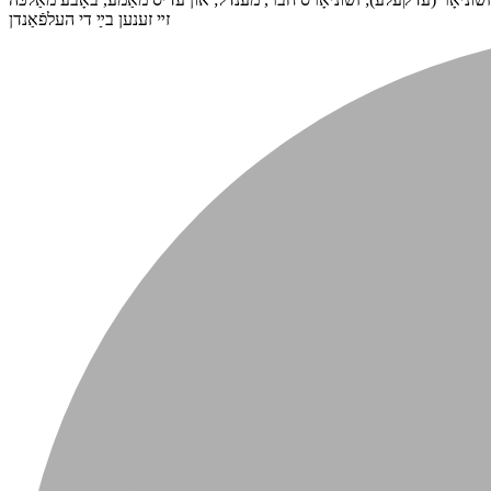
זײ זענען בײַ די העלפֿאַנדן