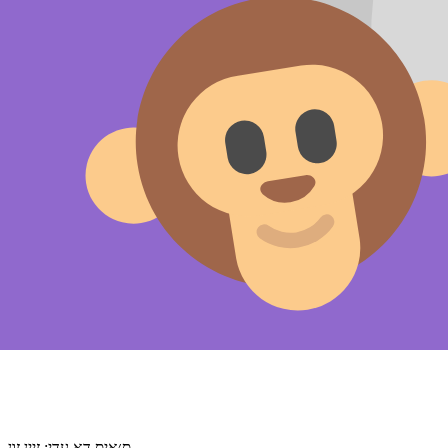
ס׳איס דאָ עדי; זײַן זון