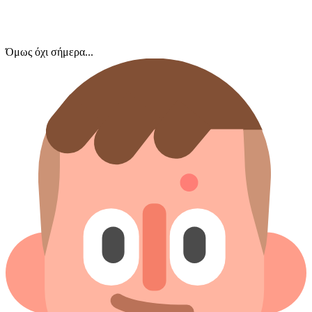
Όμως όχι σήμερα...