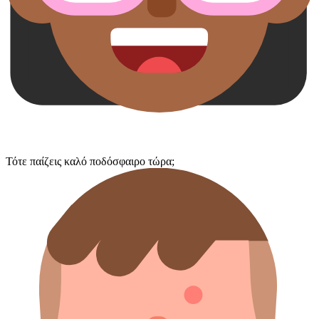
Τότε παίζεις καλό ποδόσφαιρο τώρα;