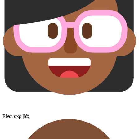
Είναι ακριβά;