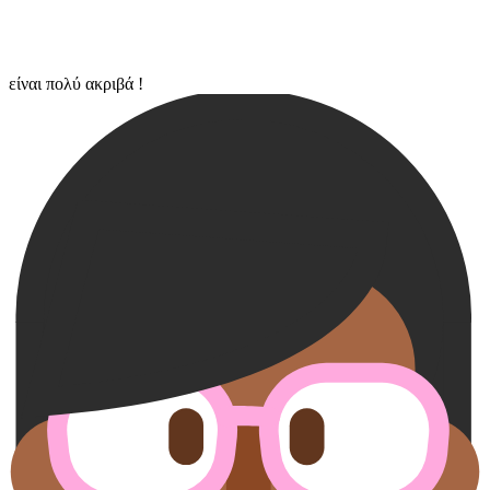
είναι πολύ ακριβά !