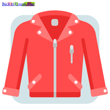
Back to Course Page