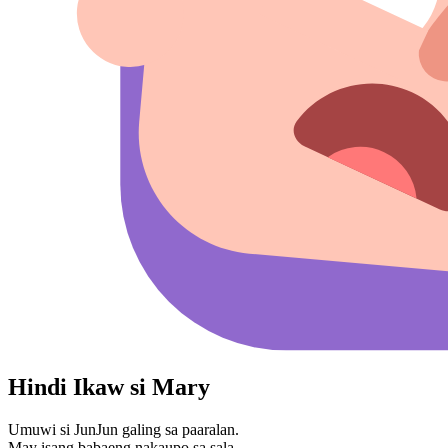
Hindi Ikaw si Mary
Umuwi si JunJun galing sa paaralan.
May isang babaeng nakaupo sa sala.