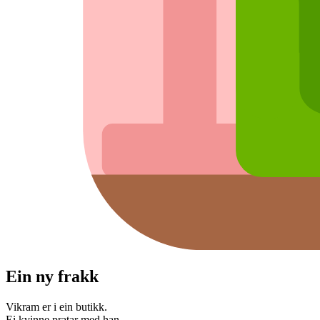
Ein ny frakk
Vikram er i ein butikk.
Ei kvinne pratar med han.