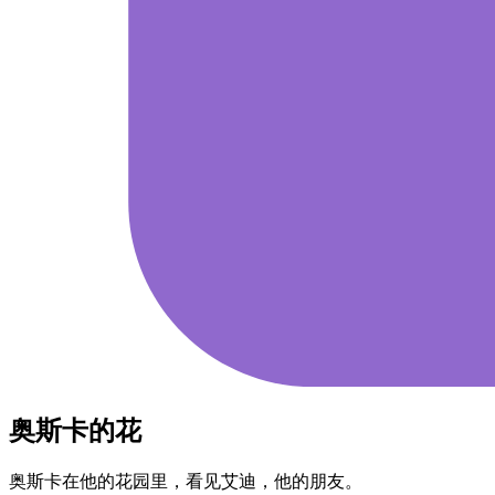
奥斯卡的​花
奥斯卡​在​他的​花园​里，​看见​艾迪，​他的​朋友。