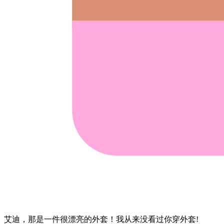
艾迪，​那​是​一件​很​漂亮的​外套！​我​从来没​看过​你​穿​外套!