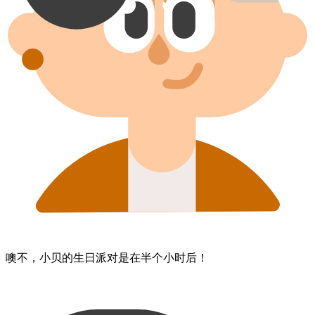
噢不，​小贝的​生日​派对​是在​半个​小时​后！