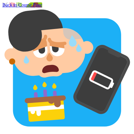
Back to Course Page