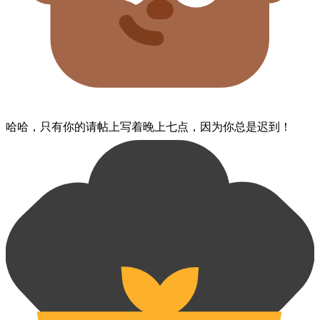
哈哈，​只有​你的​请帖上​写着​晚上七点，​因为​你​总是​迟到！