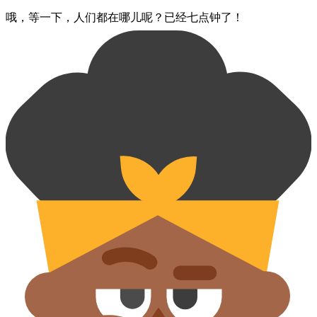
哦，​等一下，​人们​都​在哪儿​呢？​已经​七点钟​了！