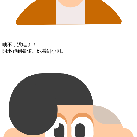
噢不，​没电了！
阿琳​跑到​餐馆。​她​看到​小贝。