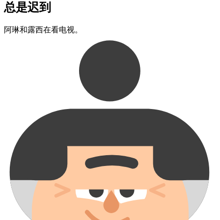
总是​迟到
阿琳​和​露西​在看​电视。