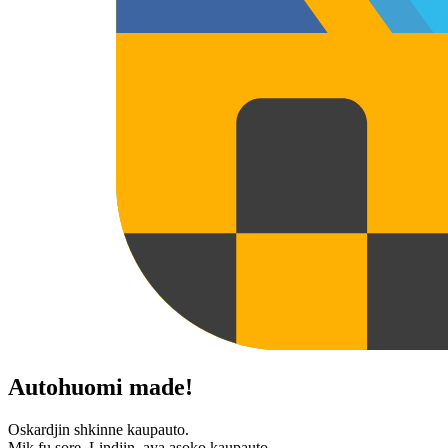
Autohuomi made!
Oskardjin shkinne kaupauto.
Mik fu sore, Lindjin, aya asoko kaupauto.