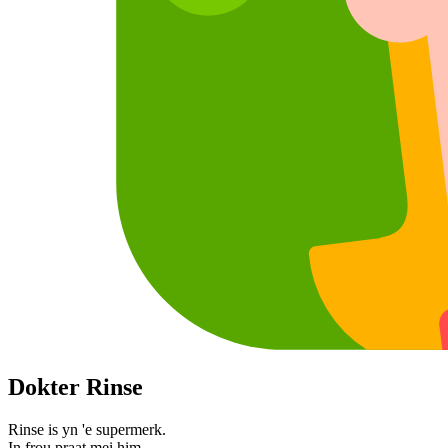
Dokter Rinse
Rinse is yn 'e supermerk.
In frou praat mei him.