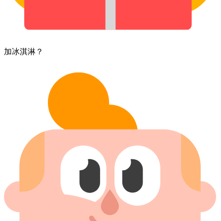
加​冰淇淋？