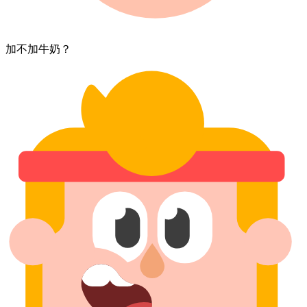
加​不加​牛奶？