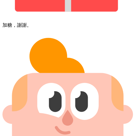
加​糖，​謝謝。