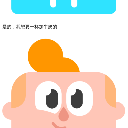
是的，​我​想要​一杯​加牛奶的……