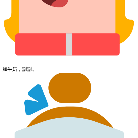
加​牛奶，​謝謝。