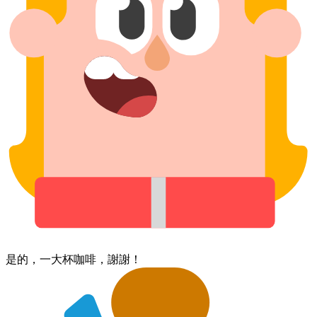
是的，​一​大杯​咖啡，​謝謝！