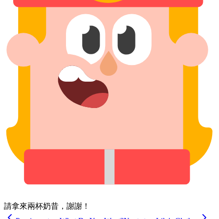
請​拿來​兩杯​奶昔，​謝謝！