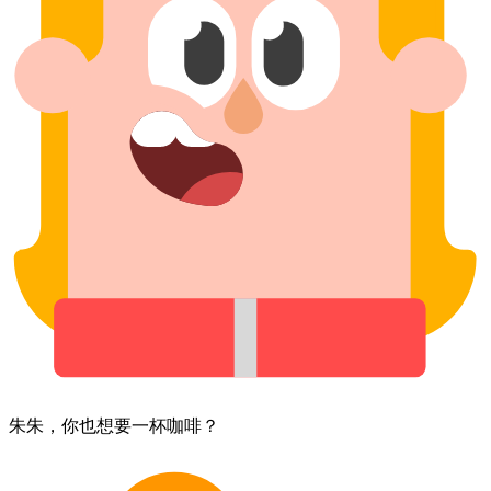
朱朱，​你​也​想要​一杯​咖啡？