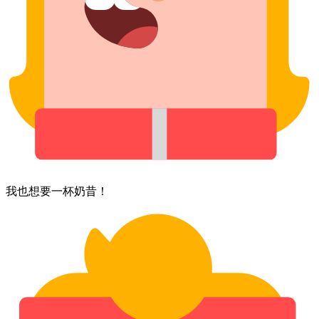
我​也​想要​一杯​奶昔！