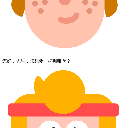
您好，​先生，​您​想要​一杯​咖啡​嗎？