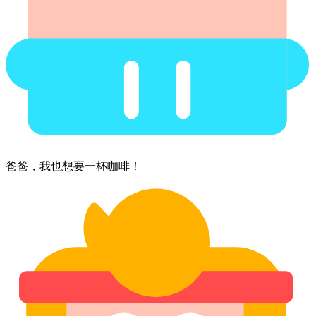
爸爸，​我​也​想要​一杯​咖啡！