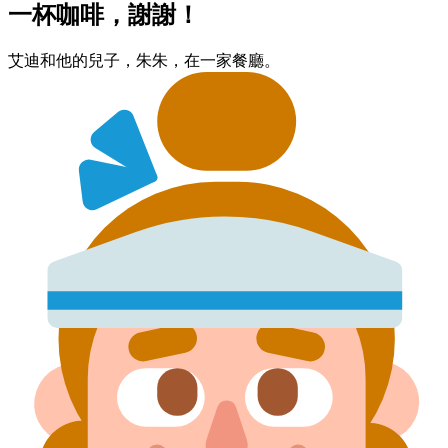
一杯​咖啡，​謝謝！
艾迪​和​他的​兒子，​朱朱，​在​一家​餐廳。