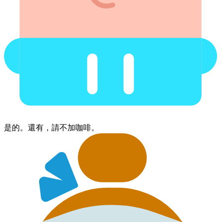
是的。​還有，​請​不加​咖啡。