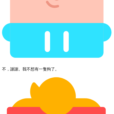
不，​謝謝。​我​不​想有​一隻狗​了。