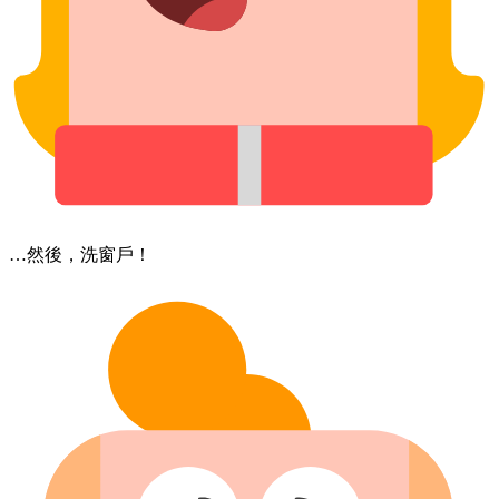
…然後，​洗​窗戶！