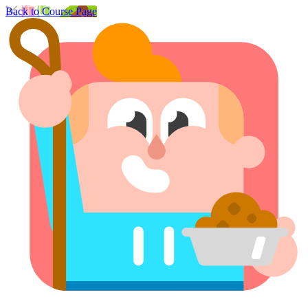
Back to Course Page