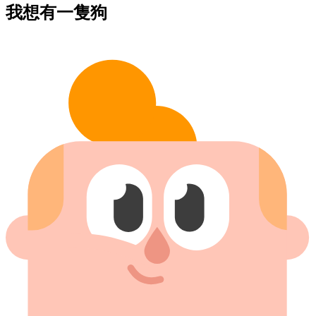
我​想有​一隻狗