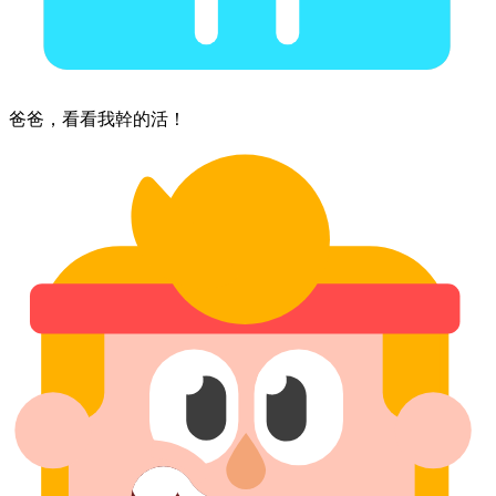
爸爸，​看看​我幹的活！