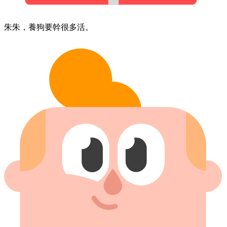
朱朱，​養​狗​要​幹很多活。