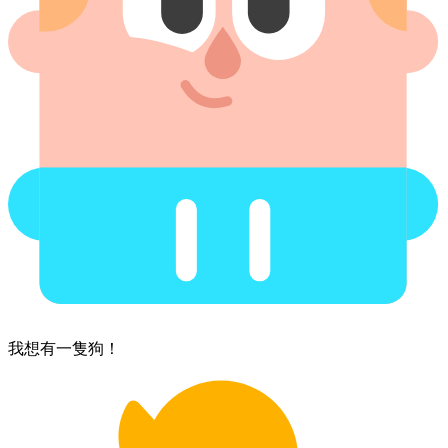
我​想有​一隻狗！