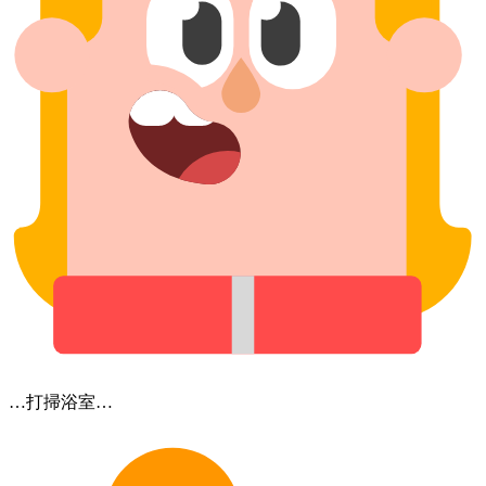
…打掃​浴室…