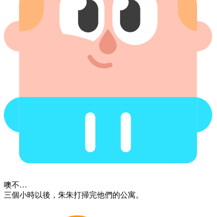
噢不…
三個​小時​以後，​朱朱​打掃完​他們的​公寓。