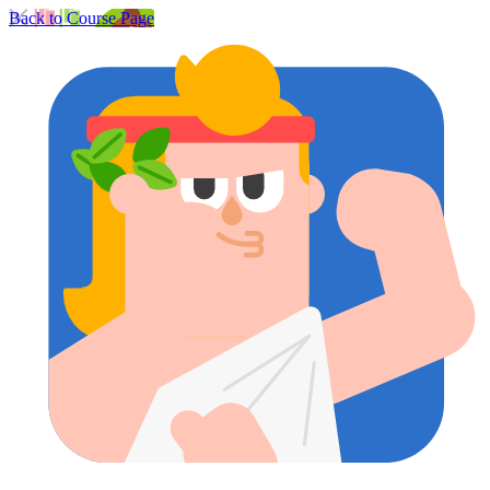
Back to Course Page