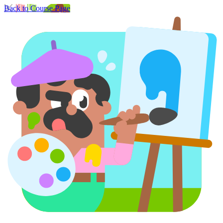
Back to Course Page